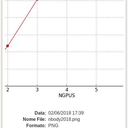
Data:
02/06/2018 17:39
Nome File:
nbody2018.png
Formato:
PNG